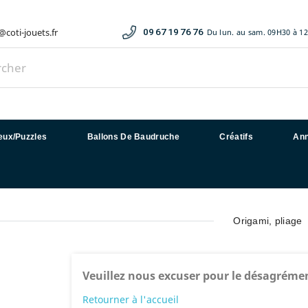
coti-jouets.fr
09 67 19 76 76
Du lun. au sam. 09H30 à 1
eux/Puzzles
Ballons De Baudruche
Créatifs
Ann
origami, pliage
Veuillez nous excuser pour le désagréme
Retourner à l'accueil