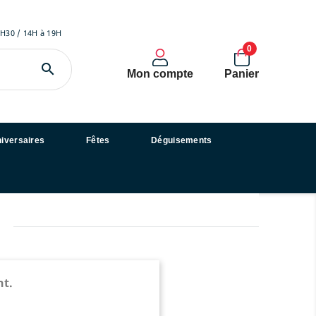
2H30 / 14H à 19H
0

Mon compte
Panier
iversaires
Fêtes
Déguisements
nt.