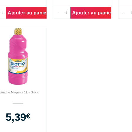
ajouter au panier
ajouter au panier
ouache Magenta 1L - Giotto
5,39
Prix
€