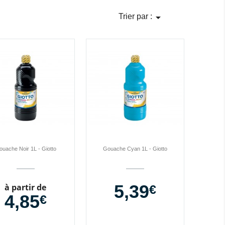

Trier par :
uache Noir 1L - Giotto
Gouache Cyan 1L - Giotto
Prix
5,39
Prix
à partir de
€
4,85
€