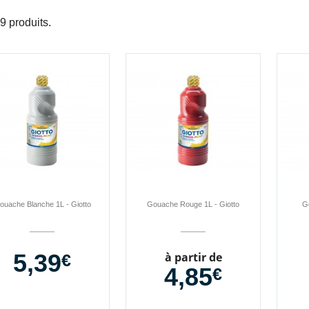
a 9 produits.
ouache Blanche 1L - Giotto
Gouache Rouge 1L - Giotto
Go
5,39
Prix
Prix
à partir de
€
4,85
€