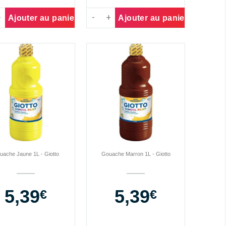
ajouter au panier
ajouter au panier
uache Jaune 1L - Giotto
Gouache Marron 1L - Giotto
5,39
Prix
5,39
Prix
€
€