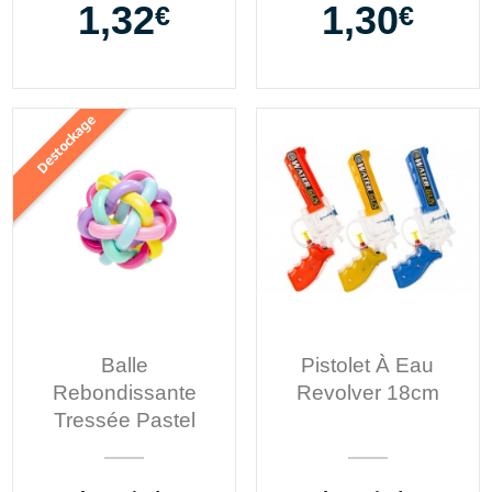
1,32
1,30
€
€
e
d
e
s
t
o
c
k
a
g
Balle
Pistolet À Eau
Rebondissante
Revolver 18cm
Tressée Pastel