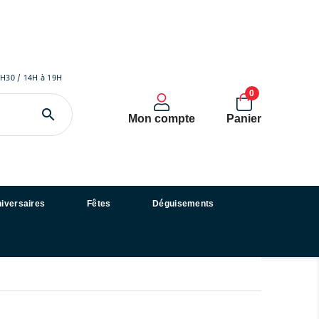
2H30 / 14H à 19H
0

Mon compte
Panier
iversaires
Fêtes
Déguisements