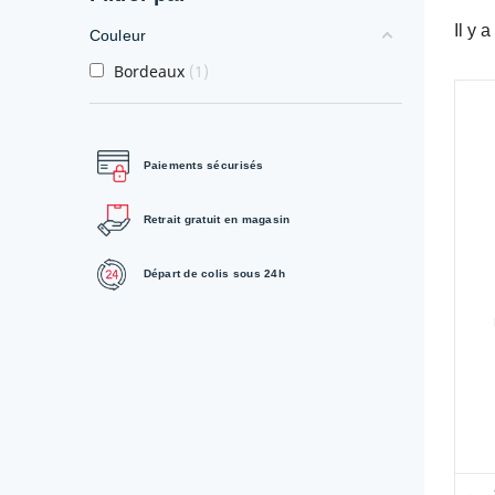
Il y 
Couleur
Bordeaux
1
Paiements sécurisés
Retrait gratuit en magasin
Départ de colis sous 24h