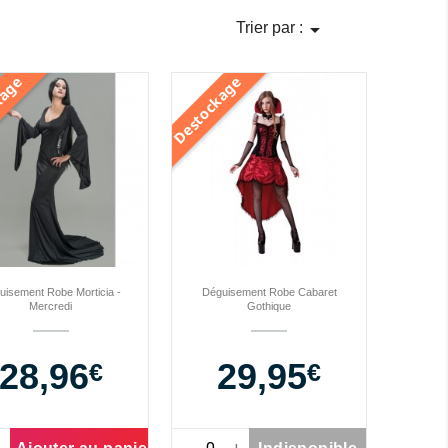

Trier par :
e
e
d
e
s
t
o
c
k
a
g
uisement Robe Morticia -
Déguisement Robe Cabaret
Mercredi
Gothique
28,96
Prix
29,95
Prix
€
€