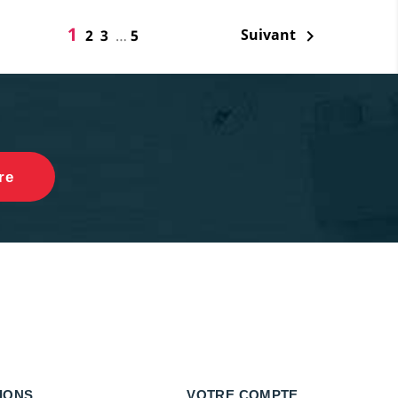
1
Suivant
2
3
…
5

IONS
VOTRE COMPTE