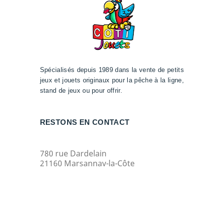
Spécialisés depuis 1989 dans la vente de petits
jeux et jouets originaux pour la pêche à la ligne,
stand de jeux ou pour offrir.
RESTONS EN CONTACT
780 rue Dardelain
21160 Marsannay-la-Côte
Service client : 09 67 19 76 76
Du lundi au samedi : 09H30 à 12H30 /
14H à 19H
contact@coti-jouets.fr