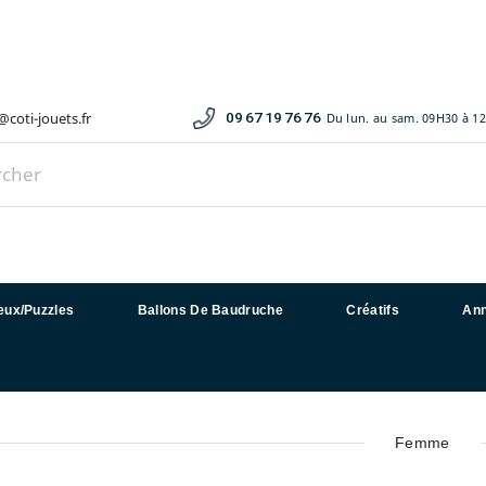
coti-jouets.fr
09 67 19 76 76
Du lun. au sam. 09H30 à 1
eux/Puzzles
Ballons De Baudruche
Créatifs
Ann
femme